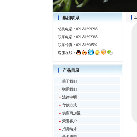
集团联系
总机电话：021-51699285
联系电话：021-51692385
联系传真：021-51698592
客服在线：
产品目录
关于我们
联系我们
法律申明
付款方式
供应商加盟
荣誉客户
招贤纳才