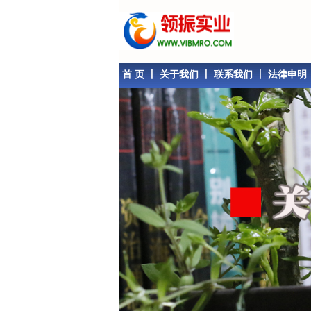
首 页
丨
关于我们
丨
联系我们
丨
法律申明