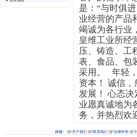
业务流程
是：“与时俱
业经营的产品
竭诚为各行业
皇维工业所经
压、铸造、工
表、食品、包
采用。 年轻
资本！ 诚信
发展！ 心态决定一切
业愿真诚地为
务，并热烈欢
棣栭〉
涓?
关于我们
涓?
联系我们
涓?
法律申明
涓?