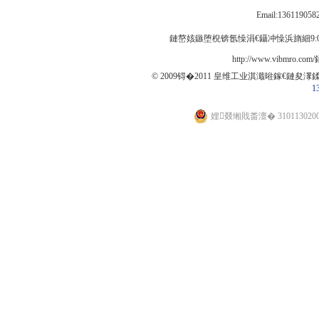
Email:13611905
鏈嶅姟鏃堕棿锛氬懆涓€鑷冲懆浜旓細9:00
http://www.vibmro.com
© 2009锝�2011 皇维工业淇濈暀鎵€鏈夋潈
1
娌叕缃戝畨澶� 310113020