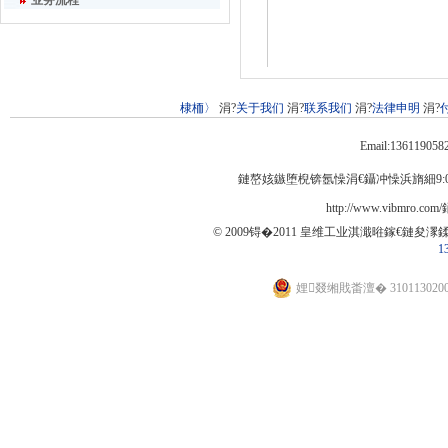
业务流程
棣栭〉
涓?
关于我们
涓?
联系我们
涓?
法律申明
涓?
Email:13611905
鏈嶅姟鏃堕棿锛氬懆涓€鑷冲懆浜旓細9:00
http://www.vibmro.com
© 2009锝�2011 皇维工业淇濈暀鎵€鏈夋潈
1
娌叕缃戝畨澶� 310113020